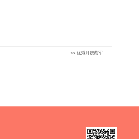
<<
优秀月嫂蔡军