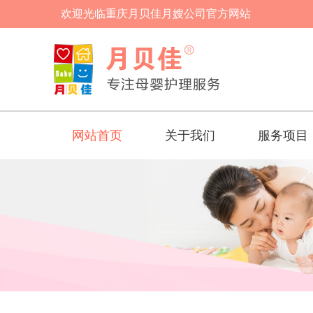
欢迎光临重庆月贝佳月嫂公司官方网站
网站首页
关于我们
服务项目