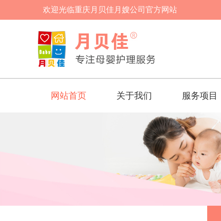
欢迎光临重庆月贝佳月嫂公司官方网站
网站首页
关于我们
服务项目