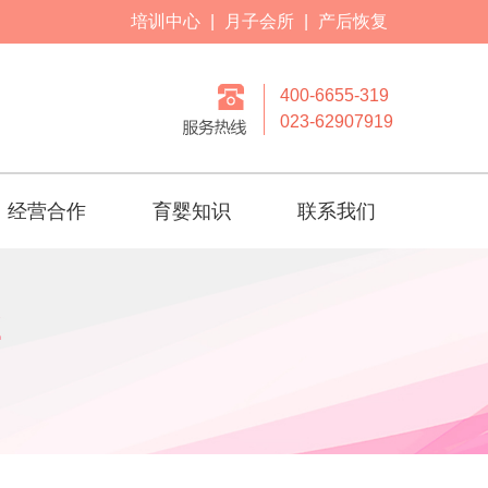
培训中心
|
月子会所
|
产后恢复
400-6655-319
023-62907919
经营合作
育婴知识
联系我们